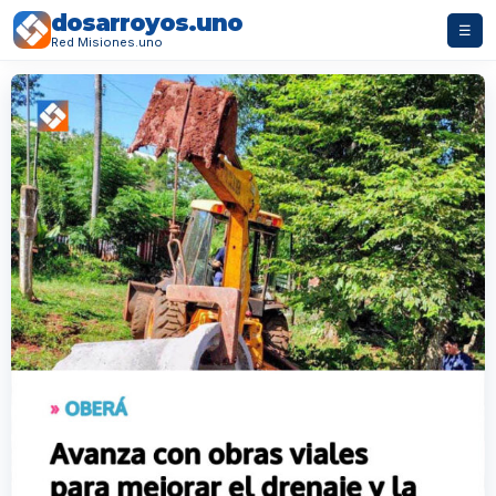
dosarroyos.uno
☰
Red Misiones.uno