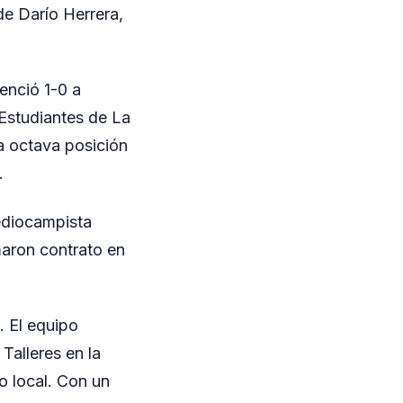
de Darío Herrera,
venció 1-0 a
 Estudiantes de La
la octava posición
.
mediocampista
maron contrato en
. El equipo
Talleres en la
 local. Con un