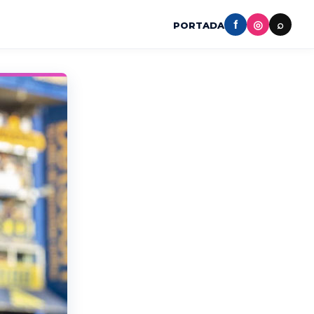
f
◎
⌕
PORTADA