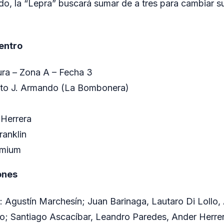
o, la “Lepra” buscará sumar de a tres para cambiar s
entro
ra – Zona A – Fecha 3
rto J. Armando (La Bombonera)
 Herrera
ranklin
emium
ones
: Agustín Marchesín; Juan Barinaga, Lautaro Di Lollo,
o; Santiago Ascacíbar, Leandro Paredes, Ander Herrer