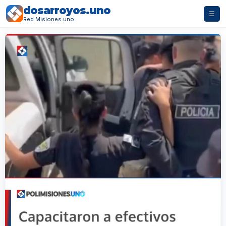
dosarroyos.uno
☰
Red Misiones.uno