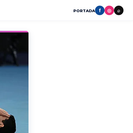
f
◎
⌕
PORTADA