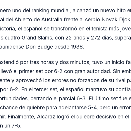
mero uno del ranking mundial, alcanzó un nuevo hito en
al del Abierto de Australia frente al serbio Novak Djok
toria, el español se transformó en el tenista más joven
n los cuatro Grand Slams, con 22 años y 272 días, super
dounidense Don Budge desde 1938.
extendió por tres horas y dos minutos, tuvo un inicio f
 llevó el primer set por 6-2 con gran autoridad. Sin em
nte y aprovechó los errores no forzados de su rival 
por 6-2. En el tercer set, el español mantuvo su confia
tunidades, cerrando el parcial 6-3. El último set fue 
chance de quiebre para adelantarse 5-4, pero un error l
inir. Finalmente, Alcaraz logró el quiebre decisivo en
on un 7-5.