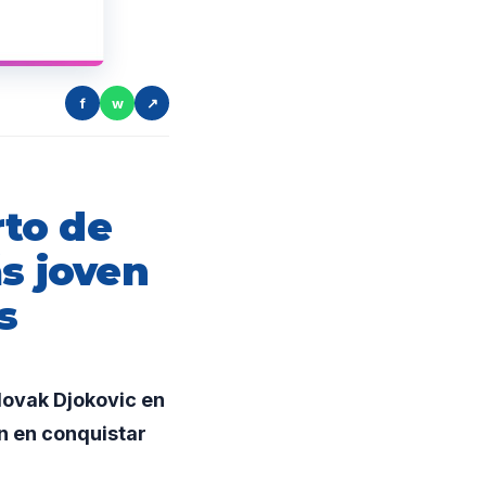
f
w
↗
to de
ás joven
s
Novak Djokovic en
en en conquistar