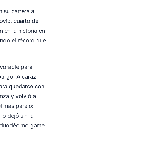
 su carrera al
ovic, cuarto del
 en la historia en
ando el récord que
avorable para
bargo, Alcaraz
para quedarse con
nza y volvió a
el más parejo:
o dejó sin la
 el duodécimo game