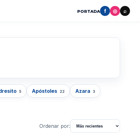
f
◎
⌕
PORTADA
dresito
Apóstoles
Azara
5
22
3
Ordenar por: