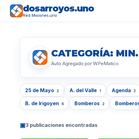
dosarroyos.uno
Red Misiones.uno
CATEGORÍA: MIN
Auto Agregado por WPeMatico
25 de Mayo
A. del Valle
Agenda
2
1
2
B. de Irigoyen
Bomberos
Bomberos
6
2
▣
3 publicaciones encontradas