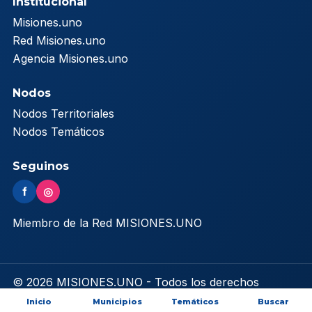
Institucional
Misiones.uno
Red Misiones.uno
Agencia Misiones.uno
Nodos
Nodos Territoriales
Nodos Temáticos
Seguinos
f
◎
Miembro de la Red MISIONES.UNO
© 2026 MISIONES.UNO - Todos los derechos
reservados
Inicio
Municipios
Temáticos
Buscar