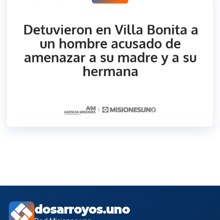
dosarroyos.uno