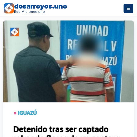
dosarroyos.uno
☰
Red Misiones.uno