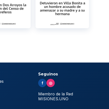
Seguinos
es
f
◎
s
Miembro de la Red
MISIONES.UNO