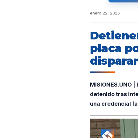
enero 22, 2026
Detiene
placa po
dispara
MISIONES.UNO | En
detenido tras int
una credencial fal