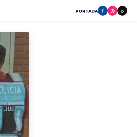
f
◎
⌕
PORTADA