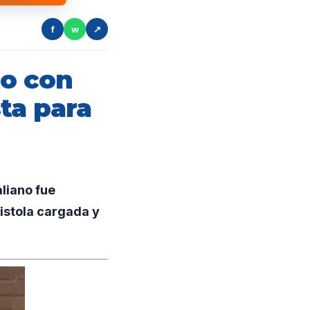
f
w
↗
ro con
sta para
liano fue
pistola cargada y