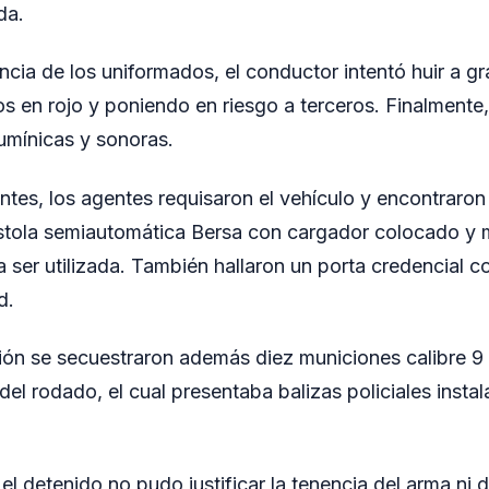
da.
encia de los uniformados, el conductor intentó huir a g
 en rojo y poniendo en riesgo a terceros. Finalmente,
umínicas y sonoras.
ntes, los agentes requisaron el vehículo y encontraron 
stola semiautomática Bersa con cargador colocado y 
a ser utilizada. También hallaron un porta credencial co
d.
ión se secuestraron además diez municiones calibre 9
del rodado, el cual presentaba balizas policiales instala
 el detenido no pudo justificar la tenencia del arma ni