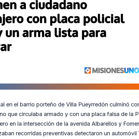
ial en el barrio porteño de Villa Pueyrredón culminó co
ano que circulaba armado y con una placa falsa de la Po
nero en la intersección de la avenida Albarellos y Fome
izaban recorridas preventivas detectaron un automóvi