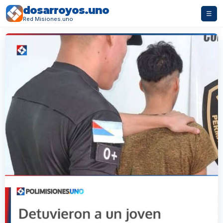
dosarroyos.uno
☰
Red Misiones.uno