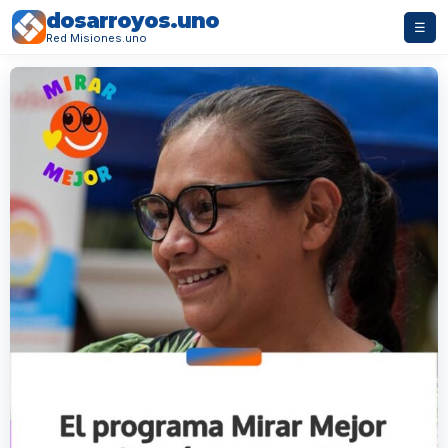
dosarroyos.uno
☰
Red Misiones.uno