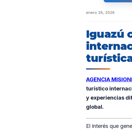
enero 26, 2026
Iguazú 
interna
turístic
AGENCIA MISION
turístico interna
y experiencias di
global.
El interés que gen