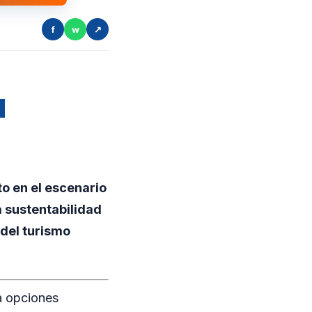
f
w
↗
d
o en el escenario
a sustentabilidad
 del turismo
ia opciones