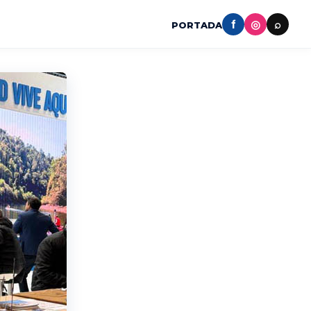
f
◎
⌕
PORTADA