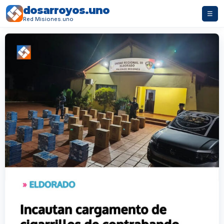
dosarroyos.uno
☰
Red Misiones.uno