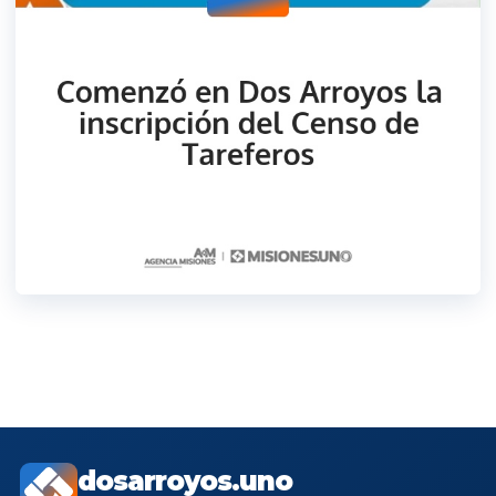
dosarroyos.uno