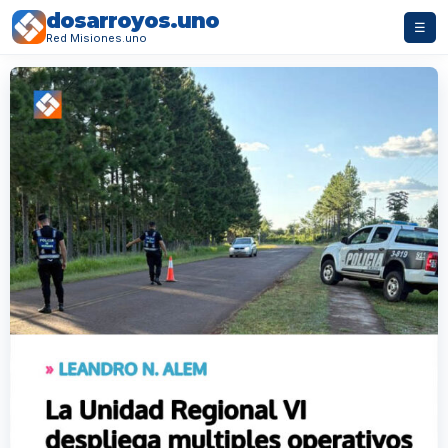
dosarroyos.uno
☰
Red Misiones.uno