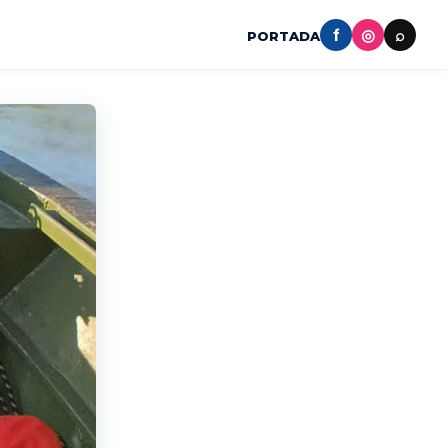
f
◎
⌕
PORTADA