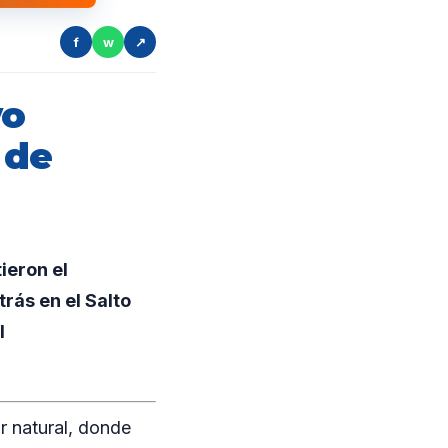
f
w
↗
vo
 de
ieron el
rás en el Salto
l
r natural, donde