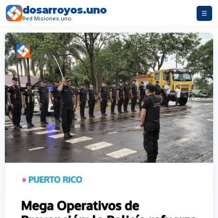
dosarroyos.uno
☰
Red Misiones.uno