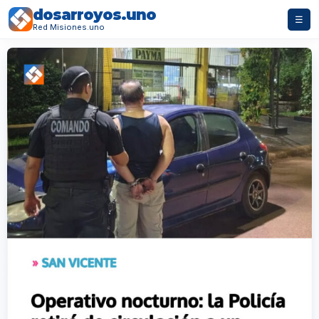
dosarroyos.uno
☰
Red Misiones.uno