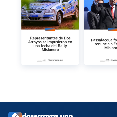
dosarroyos.uno