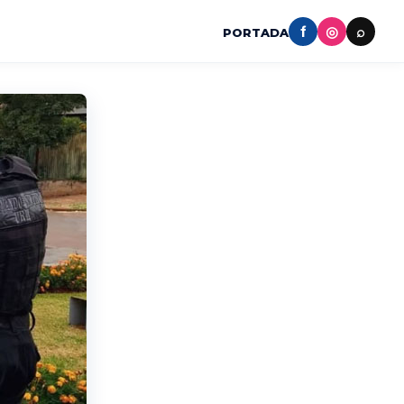
f
◎
⌕
PORTADA