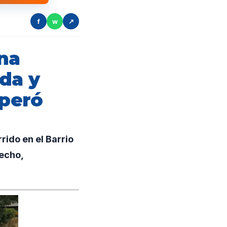
f
w
↗
una
ada y
uperó
rido en el Barrio
hecho,