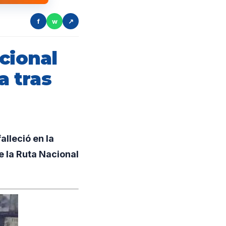
f
w
↗
cional
a tras
alleció en la
 la Ruta Nacional