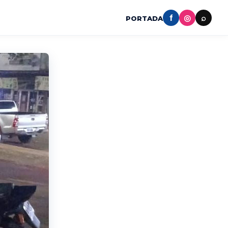
f
◎
⌕
PORTADA