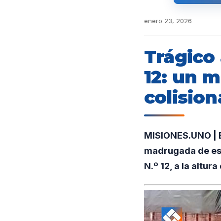
enero 23, 2026
Trágico 
12: un m
colisio
MISIONES.UNO | En
madrugada de est
N.º 12, a la altur