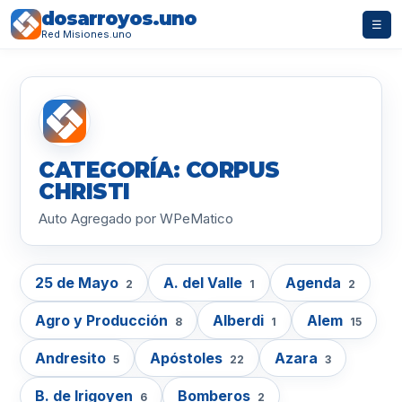
dosarroyos.uno
☰
Red Misiones.uno
CATEGORÍA: CORPUS
CHRISTI
Auto Agregado por WPeMatico
25 de Mayo
A. del Valle
Agenda
2
1
2
Agro y Producción
Alberdi
Alem
8
1
15
Andresito
Apóstoles
Azara
5
22
3
B. de Irigoyen
Bomberos
6
2