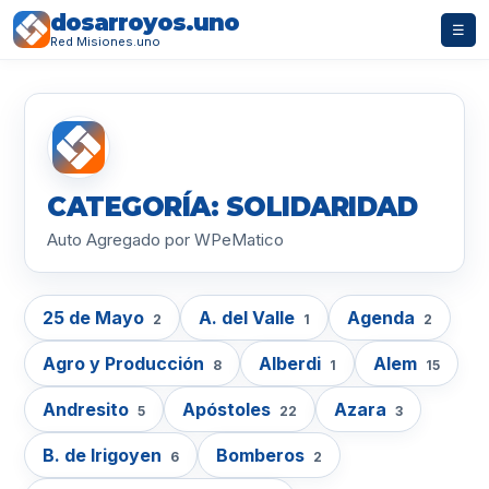
dosarroyos.uno
☰
Red Misiones.uno
CATEGORÍA: SOLIDARIDAD
Auto Agregado por WPeMatico
25 de Mayo
A. del Valle
Agenda
2
1
2
Agro y Producción
Alberdi
Alem
8
1
15
Andresito
Apóstoles
Azara
5
22
3
B. de Irigoyen
Bomberos
6
2