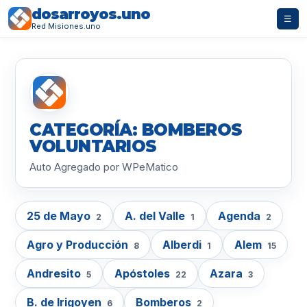
dosarroyos.uno
☰
Red Misiones.uno
CATEGORÍA: BOMBEROS
VOLUNTARIOS
Auto Agregado por WPeMatico
25 de Mayo
A. del Valle
Agenda
2
1
2
Agro y Producción
Alberdi
Alem
8
1
15
Andresito
Apóstoles
Azara
5
22
3
B. de Irigoyen
Bomberos
6
2