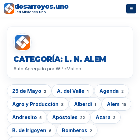
dosarroyos.uno
☰
Red Misiones.uno
CATEGORÍA: L. N. ALEM
Auto Agregado por WPeMatico
25 de Mayo
A. del Valle
Agenda
2
1
2
Agro y Producción
Alberdi
Alem
8
1
15
Andresito
Apóstoles
Azara
5
22
3
B. de Irigoyen
Bomberos
6
2