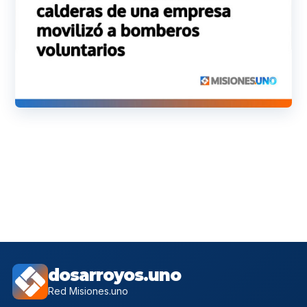
dosarroyos.uno
Red Misiones.uno